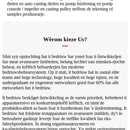
dielen en auto casting dielen en pomp húsfesting en pomp
console / impeller en casting pulley neffens de tekening of
samples produsearje.
Wêrom kieze Us?
Sûnt syn oprjochting hat it bedriuw har ynset foar it ûntwikkeljen
fan mear avansearre fariëteiten, belang hechtet oan minsken-rjochte
behear, en krêftich befoarderjen fan moderne
bedriuwsbehearsysteem. Op it stuit, it bedriuw hat in oantal elite
teams mei hege technology, hege kwaliteit en hege tsjinst, en de
undergraduate en yngenieur meiwurkers goed foar 60% fan alle
meiwurkers fan it bedriuw.
It bedriuw beskôget ûntwikkeling as de earste prioriteit, ferbetteret it
apparatuernivo en konkurrinsjekrêft krêftich, en nimt de
produktkwaliteit as basis foar it fuortbestean fan 'e ûndernimming. It
bedriuw hat folsleine testapparatuer en avansearre middels, dy't in
betroubere garânsje leverje foar de treflike kwaliteit fan eks-
fabrykprodukten. In strang organisaasjesysteem en
kwaliteitsbehearsysteem binne oprjochte. Yn strikte oerienstimming