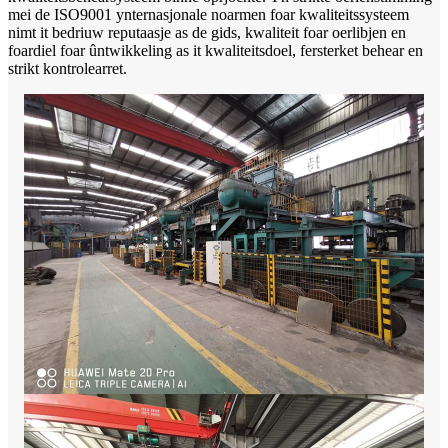
mei de ISO9001 ynternasjonale noarmen foar kwaliteitssysteem
nimt it bedriuw reputaasje as de gids, kwaliteit foar oerlibjen en
foardiel foar ûntwikkeling as it kwaliteitsdoel, fersterket behear en
strikt kontrolearret.