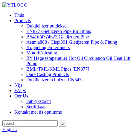
Thús
Products
Duktiel izer putdeksel
EN877 Gietijzeren Pipe En Fitting
BS416/4374622 Gietijzeren Pipe
Astm a888 / Cispi301 Gietijzeren Pipe & Fitting
Koppeling en ferbiners
Motorhúsfesting
RY Hege temperatuer Hot Oil Circulation Oil Heat Lift
Pump
BML/TML/KML Pipes [EN877]
Oare Casting Products
Duktile izeren buizen EN545
Nijs
FAQs
Oer Us
Fabrykstocht
Sertifikaat
Kontakt mei ús opnimme
English