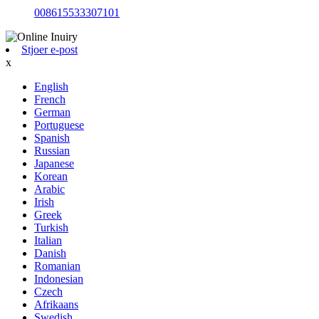
008615533307101
Stjoer e-post
x
English
French
German
Portuguese
Spanish
Russian
Japanese
Korean
Arabic
Irish
Greek
Turkish
Italian
Danish
Romanian
Indonesian
Czech
Afrikaans
Swedish