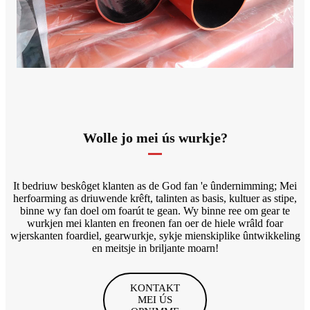
Wolle jo mei ús wurkje?
It bedriuw beskôget klanten as de God fan 'e ûndernimming; Mei
herfoarming as driuwende krêft, talinten as basis, kultuer as stipe,
binne wy ​​fan doel om foarút te gean. Wy binne ree om gear te
wurkjen mei klanten en freonen fan oer de hiele wrâld foar
wjerskanten foardiel, gearwurkje, sykje mienskiplike ûntwikkeling
en meitsje in briljante moarn!
KONTAKT
MEI ÚS