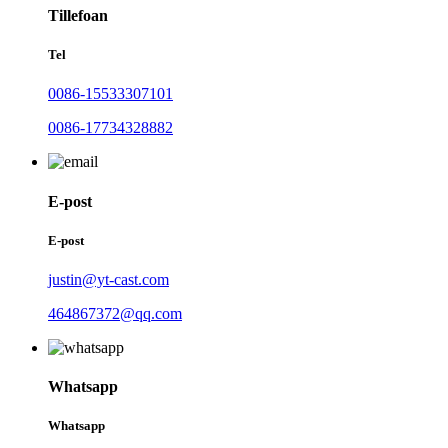
Tillefoan
Tel
0086-15533307101
0086-17734328882
E-post
E-post
justin@yt-cast.com
464867372@qq.com
Whatsapp
Whatsapp