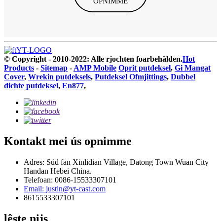
OPNIMME
© Copyright - 2010-2022: Alle rjochten foarbehâlden.
Hot
Products
-
Sitemap
-
AMP Mobile
Oprit putdeksel
,
Gi Mangat
Cover
,
Wrekin putdeksels
,
Putdeksel Ofmjittings
,
Dubbel
dichte putdeksel
,
En877
,
Kontakt mei ús opnimme
Adres: Súd fan Xinlidian Village, Datong Town Wuan City
Handan Hebei China.
Telefoan: 0086-15533307101
Email: justin@yt-cast.com
8615533307101
lêste nijs