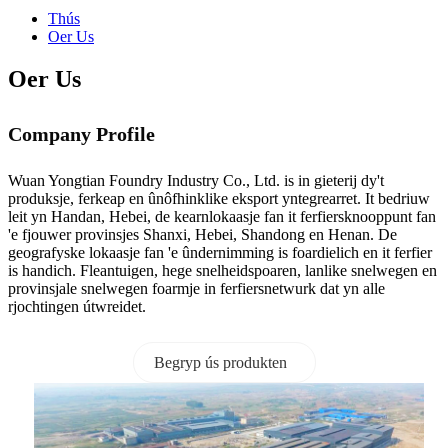
Thús
Oer Us
Oer Us
Company Profile
Wuan Yongtian Foundry Industry Co., Ltd. is in gieterij dy't
produksje, ferkeap en ûnôfhinklike eksport yntegrearret. It bedriuw
leit yn Handan, Hebei, de kearnlokaasje fan it ferfiersknooppunt fan
'e fjouwer provinsjes Shanxi, Hebei, Shandong en Henan. De
geografyske lokaasje fan 'e ûndernimming is foardielich en it ferfier
is handich. Fleantuigen, hege snelheidspoaren, lanlike snelwegen en
provinsjale snelwegen foarmje in ferfiersnetwurk dat yn alle
rjochtingen útwreidet.
Begryp ús produkten