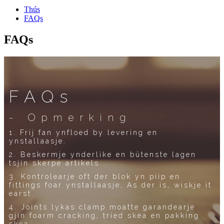
Thús
FAQs
FAQs
FAQs
- Opmerking
1. Frij fan ynfloed by levering en
ynstallaasje.
2. Beskermje ynderlike en bûtenste lagen
tsjin skerpe artikels.
3. Kontrolearje oft der blok yn piip en
fittings foar ynstallaasje, As der is, wiskje it
earst.
4. Joints lykas clamp moatte garandearje
gjin foarm cracking, tried skea en pakking
skea.