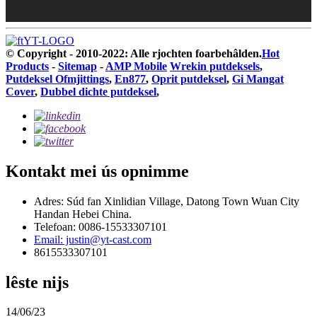
© Copyright - 2010-2022: Alle rjochten foarbehâlden.
Hot
Products
-
Sitemap
-
AMP Mobile
Wrekin putdeksels
,
Putdeksel Ofmjittings
,
En877
,
Oprit putdeksel
,
Gi Mangat
Cover
,
Dubbel dichte putdeksel
,
Kontakt mei ús opnimme
Adres: Súd fan Xinlidian Village, Datong Town Wuan City
Handan Hebei China.
Telefoan: 0086-15533307101
Email: justin@yt-cast.com
8615533307101
lêste nijs
14/06/23