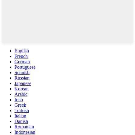
English
French
German
Portuguese
Spanish
Russian
Japanese
Korean
Arabic
Irish
Greek
Turkish
Italian
Danish
Romanian
Indonesian