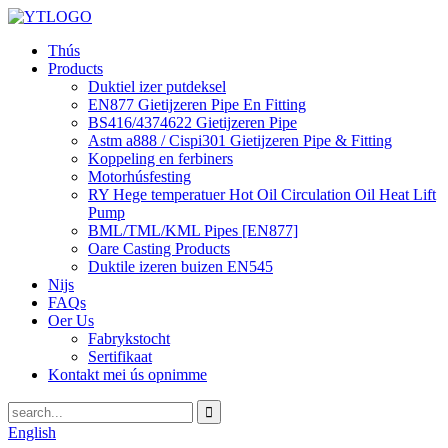
Thús
Products
Duktiel izer putdeksel
EN877 Gietijzeren Pipe En Fitting
BS416/4374622 Gietijzeren Pipe
Astm a888 / Cispi301 Gietijzeren Pipe & Fitting
Koppeling en ferbiners
Motorhúsfesting
RY Hege temperatuer Hot Oil Circulation Oil Heat Lift
Pump
BML/TML/KML Pipes [EN877]
Oare Casting Products
Duktile izeren buizen EN545
Nijs
FAQs
Oer Us
Fabrykstocht
Sertifikaat
Kontakt mei ús opnimme
English