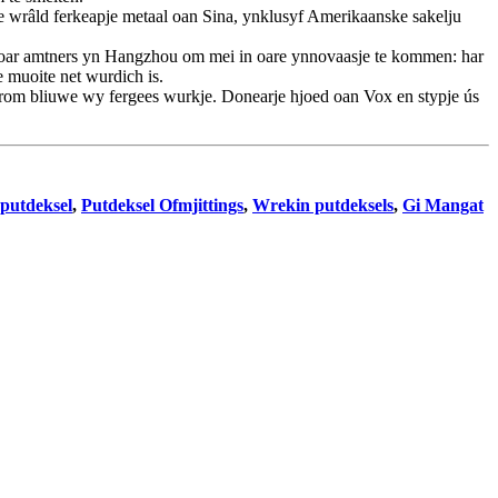
le wrâld ferkeapje metaal oan Sina, ynklusyf Amerikaanske sakelju
rge foar amtners yn Hangzhou om mei in oare ynnovaasje te kommen: har
e muoite net wurdich is.
êrom bliuwe wy fergees wurkje. Donearje hjoed oan Vox en stypje ús
 putdeksel
,
Putdeksel Ofmjittings
,
Wrekin putdeksels
,
Gi Mangat