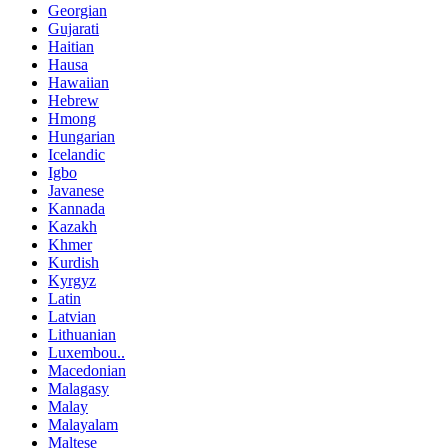
Georgian
Gujarati
Haitian
Hausa
Hawaiian
Hebrew
Hmong
Hungarian
Icelandic
Igbo
Javanese
Kannada
Kazakh
Khmer
Kurdish
Kyrgyz
Latin
Latvian
Lithuanian
Luxembou..
Macedonian
Malagasy
Malay
Malayalam
Maltese