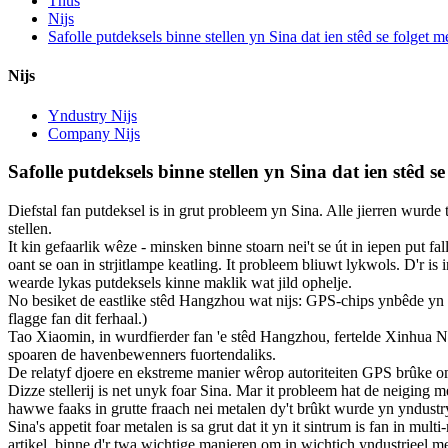
Thús
Nijs
Safolle putdeksels binne stellen yn Sina dat ien stêd se folget 
Nijs
Yndustry Nijs
Company Nijs
Safolle putdeksels binne stellen yn Sina dat ien stêd s
Diefstal fan putdeksel is in grut probleem yn Sina. Alle jierren wurde 
stellen.
It kin gefaarlik wêze - minsken binne stoarn nei't se út in iepen put f
oant se oan in strjitlampe keatling. It probleem bliuwt lykwols. D'r is
wearde lykas putdeksels kinne maklik wat jild ophelje.
No besiket de eastlike stêd Hangzhou wat nijs: GPS-chips ynbêde yn te
flagge fan dit ferhaal.)
Tao Xiaomin, in wurdfierder fan 'e stêd Hangzhou, fertelde Xinhua New
spoaren de havenbewenners fuortendaliks.
De relatyf djoere en ekstreme manier wêrop autoriteiten GPS brûke om
Dizze stellerij is net unyk foar Sina. Mar it probleem hat de neiging
hawwe faaks in grutte fraach nei metalen dy't brûkt wurde yn yndustr
Sina's appetit foar metalen is sa grut dat it yn it sintrum is fan in m
artikel, binne d'r twa wichtige manieren om in wichtich yndustrieel met