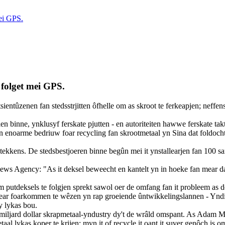
mei GPS.
e folget mei GPS.
tsientûzenen fan stedsstrjitten ôfhelle om as skroot te ferkeapjen; neff
allen binne, ynklusyf ferskate pjutten - en autoriteiten hawwe ferskate t
 in enoarme bedriuw foar recycling fan skrootmetaal yn Sina dat foldocht
kkens. De stedsbestjoeren binne begûn mei it ynstallearjen fan 100 san
s Agency: "As it deksel beweecht en kantelt yn in hoeke fan mear dan 15
 putdeksels te folgjen sprekt sawol oer de omfang fan it probleem as d
 mear foarkommen te wêzen yn rap groeiende ûntwikkelingslannen - Yndia
y lykas bou.
ulti-miljard dollar skrapmetaal-yndustry dy't de wrâld omspant. As Adam 
aal lykas koper te krijen: myn it of recycle it oant it suver genôch is o