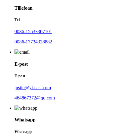
Tillefoan
Tel
0086-15533307101
0086-17734328882
E-post
E-post
justin@yt-cast.com
464867372@qq.com
Whatsapp
Whatsapp