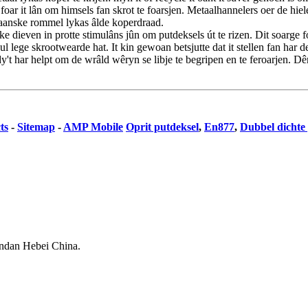
oar it lân om himsels fan skrot te foarsjen. Metaalhannelers oer de hie
kaanske rommel lykas âlde koperdraad.
eske dieven in protte stimulâns jûn om putdeksels út te rizen. Dit soa
l lege skrootwearde hat. It kin gewoan betsjutte dat it stellen fan har d
 har helpt om de wrâld wêryn se libje te begripen en te feroarjen. D
ts
-
Sitemap
-
AMP Mobile
Oprit putdeksel
,
En877
,
Dubbel dichte
ndan Hebei China.