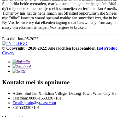
Sina brûkt beide metoaden, mar konsuminten generearje genôch ôffal f
dy't miljoenen kinne meitsje mei it sammeljen en ferfieren fan Ameri
Tichter by hûs hat de hege fraach nei ôffalstiel opportunistyske Sine
nije "tûke" lantearn waard spesjaal makke fan smeedber izer, dat in heu
By Vox leauwe wy dat elkenien tagong moat hawwe ta ynformaasje dy't
missy om elkenien te helpen Vox fergees te brûken.
Post tiid: Jun-05-2023
© Copyright - 2010-2022: Alle rjochten foarbehâlden.
Hot Produc
Cover
,
Kontakt mei ús opnimme
Adres: Súd fan Xinlidian Village, Datong Town Wuan City Ha
Telefoan: 0086-15533307101
Email: justin@yt-cast.com
8615533307101