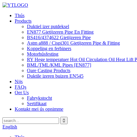
Thús
Products
Duktiel izer putdeksel
EN877 Gietijzeren Pipe En Fitting
BS416/4374622 Gietijzeren Pipe
Astm a888 / Cispi301 Gietijzeren Pipe & Fitting
Koppeling en ferbiners
Motorhúsfesting
RY Hege temperatuer Hot Oil Circulation Oil Heat Lift
BML/TML/KML Pipes [EN877]
Oare Casting Products
Duktile izeren buizen EN545
Nijs
FAQs
Oer Us
Fabrykstocht
Sertifikaat
Kontakt mei ús opnimme
English