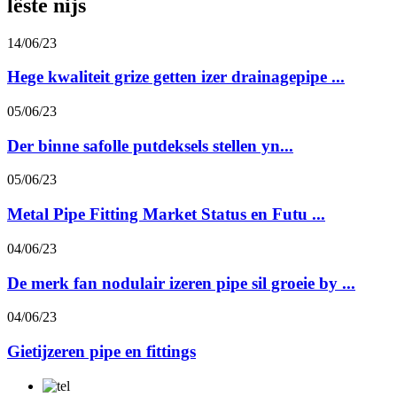
lêste nijs
14/06/23
Hege kwaliteit grize getten izer drainagepipe ...
05/06/23
Der binne safolle putdeksels stellen yn...
05/06/23
Metal Pipe Fitting Market Status en Futu ...
04/06/23
De merk fan nodulair izeren pipe sil groeie by ...
04/06/23
Gietijzeren pipe en fittings