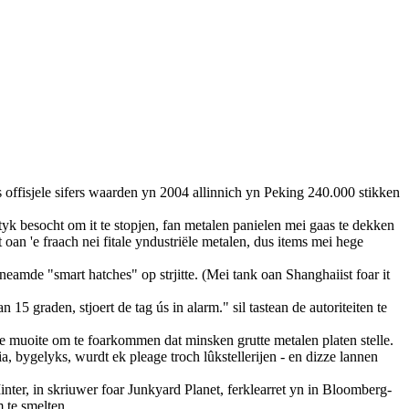
ens offisjele sifers waarden yn 2004 allinnich yn Peking 240.000 stikken
aktyk besocht om it te stopjen, fan metalen panielen mei gaas te dekken
 oan 'e fraach nei fitale yndustriële metalen, dus items mei hege
eamde "smart hatches" op strjitte. (Mei tank oan Shanghaiist foar it
 graden, stjoert de tag ús in alarm." sil tastean de autoriteiten te
e muoite om te foarkommen dat minsken grutte metalen platen stelle.
, bygelyks, wurdt ek pleage troch lûkstellerijen - en dizze lannen
Minter, in skriuwer foar Junkyard Planet, ferklearret yn in Bloomberg-
m te smelten.