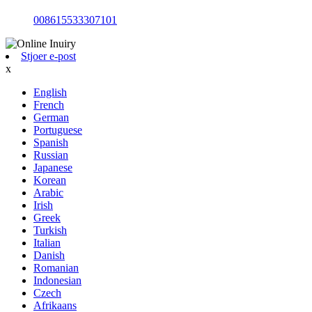
008615533307101
Stjoer e-post
x
English
French
German
Portuguese
Spanish
Russian
Japanese
Korean
Arabic
Irish
Greek
Turkish
Italian
Danish
Romanian
Indonesian
Czech
Afrikaans