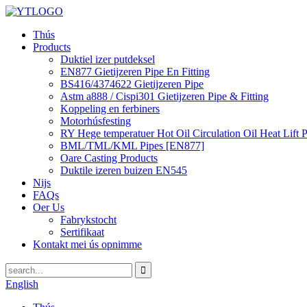
Thús
Products
Duktiel izer putdeksel
EN877 Gietijzeren Pipe En Fitting
BS416/4374622 Gietijzeren Pipe
Astm a888 / Cispi301 Gietijzeren Pipe & Fitting
Koppeling en ferbiners
Motorhúsfesting
RY Hege temperatuer Hot Oil Circulation Oil Heat Lift
BML/TML/KML Pipes [EN877]
Oare Casting Products
Duktile izeren buizen EN545
Nijs
FAQs
Oer Us
Fabrykstocht
Sertifikaat
Kontakt mei ús opnimme
English