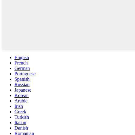
English
French
German
Portuguese
Spanish
Russian
Japanese
Korean
Arabic
Irish
Greek
Turkish
Italian
Danish
Romanian