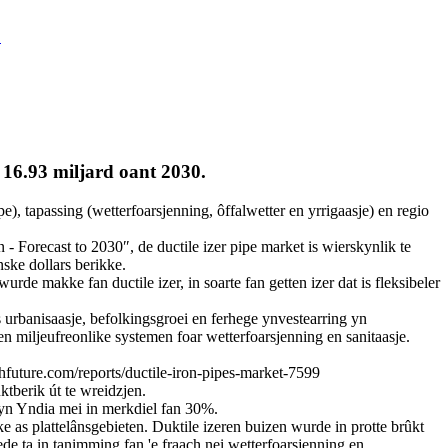
.
 16.93 miljard oant 2030.
apassing (wetterfoarsjenning, ôffalwetter en yrrigaasje) en regio
Forecast to 2030″, de ductile izer pipe market is wierskynlik te
ske dollars berikke.
de makke fan ductile izer, in soarte fan getten izer dat is fleksibeler
s urbanisaasje, befolkingsgroei en ferhege ynvestearring yn
en miljeufreonlike systemen foar wetterfoarsjenning en sanitaasje.
hfuture.com/reports/ductile-iron-pipes-market-7599
ktberik út te wreidzjen.
p yn Yndia mei in merkdiel fan 30%.
ke as plattelânsgebieten. Duktile izeren buizen wurde in protte brûkt
de ta in tanimming fan 'e fraach nei wetterfoarsjenning en