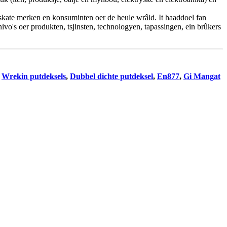
skate merken en konsuminten oer de heule wrâld. It haaddoel fan
vo's oer produkten, tsjinsten, technologyen, tapassingen, ein brûkers
,
Wrekin putdeksels
,
Dubbel dichte putdeksel
,
En877
,
Gi Mangat