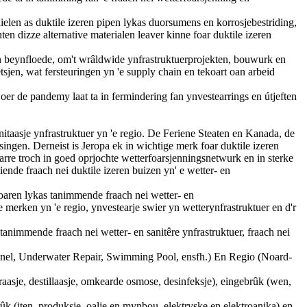
elen as duktile izeren pipen lykas duorsumens en korrosjebestriding,
en dizze alternative materialen leaver kinne foar duktile izeren
n beynfloede, om't wrâldwide ynfrastruktuerprojekten, bouwurk en
etsjen, wat fersteuringen yn 'e supply chain en tekoart oan arbeid
oer de pandemy laat ta in fermindering fan ynvestearrings en útjeften
anitaasje ynfrastruktuer yn 'e regio. De Feriene Steaten en Kanada, de
singen. Derneist is Jeropa ek in wichtige merk foar duktile izeren
earre troch in goed oprjochte wetterfoarsjenningsnetwurk en in sterke
ende fraach nei duktile izeren buizen yn' e wetter- en
toaren lykas tanimmende fraach nei wetter- en
e merken yn 'e regio, ynvestearje swier yn wetterynfrastruktuer en d'r
s tanimmende fraach nei wetter- en sanitêre ynfrastruktuer, fraach nei
nel, Underwater Repair, Swimming Pool, ensfh.) En Regio (Noard-
aasje, destillaasje, omkearde osmose, desinfeksje), eingebrûk (wen,
ûk (iten, produksje, oalje en mynbou, elektryske en elektroanika) en