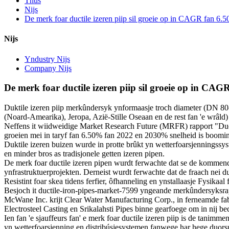
Thús
Nijs
De merk foar ductile izeren piip sil groeie op in CAGR fan 6.
Nijs
Yndustry Nijs
Company Nijs
De merk foar ductile izeren piip sil groeie op in CA
Duktile izeren piip merkûndersyk ynformaasje troch diameter (DN 8
(Noard-Amearika), Jeropa, Azië-Stille Oseaan en de rest fan 'e wrâld
Neffens it wiidweidige Market Research Future (MRFR) rapport "Ductil
groeien mei in taryf fan 6.50% fan 2022 en 2030% snelheid is booming
Duktile izeren buizen wurde in protte brûkt yn wetterfoarsjenningssyst
en minder bros as tradisjonele getten izeren pipen.
De merk foar ductile izeren pipen wurdt ferwachte dat se de kommende 
ynfrastruktuerprojekten. Derneist wurdt ferwachte dat de fraach nei du
Resistint foar skea tidens ferfier, ôfhanneling en ynstallaasje Fysikaal
Besjoch it ductile-iron-pipes-market-7599 yngeande merkûndersyksrapp
McWane Inc. krijt Clear Water Manufacturing Corp., in ferneamde fabri
Electrosteel Casting en Srikalahsti Pipes binne gearfoege om in nij be
Ien fan 'e sjauffeurs fan' e merk foar ductile izeren piip is de tanimm
yn wetterfoarsjenning en distribúsjesystemen fanwege har hege duorsum