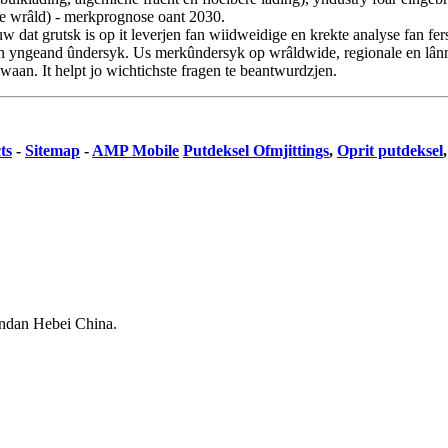
 'e wrâld) - merkprognose oant 2030.
at grutsk is op it leverjen fan wiidweidige en krekte analyse fan fer
 en yngeand ûndersyk. Us merkûndersyk op wrâldwide, regionale en lânni
aan. It helpt jo wichtichste fragen te beantwurdzjen.
ts
-
Sitemap
-
AMP Mobile
Putdeksel Ofmjittings
,
Oprit putdeksel
ndan Hebei China.