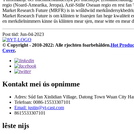
regio (Noard-Amearika, Jeropa), Azië-Stille Oseaan regio en rest fan
Market Research Future (MRFR) is in wrâldwiid merkûndersykbedriuw d
Market Research Future is om kliïnten te foarsjen fan hege kwaliteit
en merkdielnimmers kinne ús kliïnten mear sjen, mear witte en mear dw
Post tiid: Jun-04-2023
© Copyright - 2010-2022: Alle rjochten foarbehâlden.
Hot Produc
Cover
,
Kontakt mei ús opnimme
Adres: Súd fan Xinlidian Village, Datong Town Wuan City Ha
Telefoan: 0086-15533307101
Email: justin@yt-cast.com
8615533307101
lêste nijs