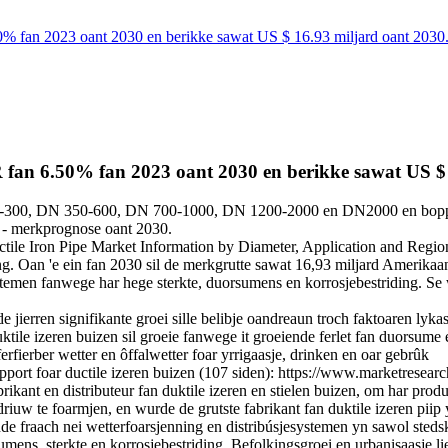
50% fan 2023 oant 2030 en berikke sawat US $ 16.93 miljard oant 2030
GR fan 6.50% fan 2023 oant 2030 en berikke sawat US $
0-300, DN 350-600, DN 700-1000, DN 1200-2000 en DN2000 en boppe), t
) - merkprognose oant 2030.
e Iron Pipe Market Information by Diameter, Application and Region - 
. Oan 'e ein fan 2030 sil de merkgrutte sawat 16,93 miljard Amerikaan
emen fanwege har hege sterkte, duorsumens en korrosjebestriding. Se wur
jierren signifikante groei sille belibje oandreaun troch faktoaren lyka
ktile izeren buizen sil groeie fanwege it groeiende ferlet fan duorsume 
 ferfierber wetter en ôffalwetter foar yrrigaasje, drinken en oar gebrûk
ort foar ductile izeren buizen (107 siden): https://www.marketresearc
kant en distributeur fan duktile izeren en stielen buizen, om har produ
driuw te foarmjen, en wurde de grutste fabrikant fan duktile izeren pii
ende fraach nei wetterfoarsjenning en distribúsjesystemen yn sawol steds
ens, sterkte en korrosjebestriding. Befolkingsgroei en urbanisaasje lie