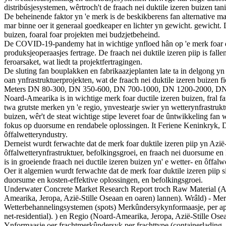
distribúsjesystemen, wêrtroch't de fraach nei duktile izeren buizen ta
De beheinende faktor yn 'e merk is de beskikberens fan alternative m
mar binne oer it generaal goedkeaper en lichter yn gewicht. gewicht. D
buizen, foaral foar projekten mei budzjetbeheind.
De COVID-19-pandemy hat in wichtige ynfloed hân op 'e merk foar duk
produksjeoperaasjes fertrage. De fraach nei duktile izeren piip is falle
feroarsaket, wat liedt ta projektfertragingen.
De sluting fan bouplakken en fabrikaazjeplanten late ta in delgong yn
oan ynfrastruktuerprojekten, wat de fraach nei duktile izeren buizen f
Meters DN 80-300, DN 350-600, DN 700-1000, DN 1200-2000, DN20
Noard-Amearika is in wichtige merk foar ductile izeren buizen, fral fa
twa grutste merken yn 'e regio, ynvestearje swier yn wetterynfrastrukt
buizen, wêr't de steat wichtige stipe leveret foar de ûntwikkeling fan
fokus op duorsume en rendabele oplossingen. It Feriene Keninkryk, Dút
ôffalwetteryndustry.
Derneist wurdt ferwachte dat de merk foar duktile izeren piip yn Azië
ôffalwetterynfrastruktuer, befolkingsgroei, en fraach nei duorsume en l
is in groeiende fraach nei ductile izeren buizen yn' e wetter- en ôffalw
Oer it algemien wurdt ferwachte dat de merk foar duktile izeren piip si
duorsume en kosten-effektive oplossingen, en befolkingsgroei.
Underwater Concrete Market Research Report troch Raw Material (A
Amearika, Jeropa, Azië-Stille Oseaan en oaren) lannen). Wrâld) - Me
Wetterbehannelingsystemen (spots) Merkûndersykynformaasje, per appara
net-residential). ) en Regio (Noard-Amearika, Jeropa, Azië-Stille Os
Ynformaasje oer frachtmerkûndersyk per frachttype (containerlading, b