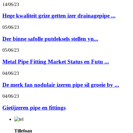
14/06/23
Hege kwaliteit grize getten izer drainagepipe ...
05/06/23
Der binne safolle putdeksels stellen yn...
05/06/23
Metal Pipe Fitting Market Status en Futu ...
04/06/23
De merk fan nodulair izeren pipe sil groeie by ...
04/06/23
Gietijzeren pipe en fittings
Tillefoan