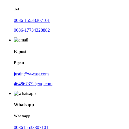
Tel
0086-15533307101
0086-17734328882
E-post
E-post
justin@yt-cast.com
464867372@qq.com
Whatsapp
Whatsapp
008615533307101