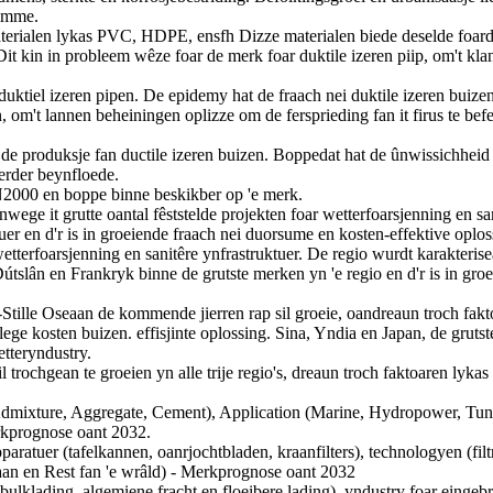
nimme.
aterialen lykas PVC, HDPE, ensfh Dizze materialen biede deselde foardi
it kin in probleem wêze foar de merk foar duktile izeren piip, om't klant
tiel izeren pipen. De epidemy hat de fraach nei duktile izeren buize
n, om't lannen beheiningen oplizze om de fersprieding fan it firus te bef
 de produksje fan ductile izeren buizen. Boppedat hat de ûnwissichheid 
ierder beynfloede.
00 en boppe binne beskikber op 'e merk.
nwege it grutte oantal fêststelde projekten foar wetterfoarsjenning en s
uer en d'r is in groeiende fraach nei duorsume en kosten-effektive oplos
 wetterfoarsjenning en sanitêre ynfrastruktuer. De regio wurdt karakteris
slân en Frankryk binne de grutste merken yn 'e regio en d'r is in groei
-Stille Oseaan de kommende jierren rap sil groeie, oandreaun troch fak
ege kosten buizen. effisjinte oplossing. Sina, Yndia en Japan, de grutst
etteryndustry.
l trochgean te groeien yn alle trije regio's, dreaun troch faktoaren lyka
dmixture, Aggregate, Cement), Application (Marine, Hydropower, Tun
rkprognose oant 2032.
tuer (tafelkannen, oanrjochtbladen, kraanfilters), technologyen (filtr
eaan en Rest fan 'e wrâld) - Merkprognose oant 2032
ulklading, algemiene fracht en floeibere lading), yndustry foar eingebr