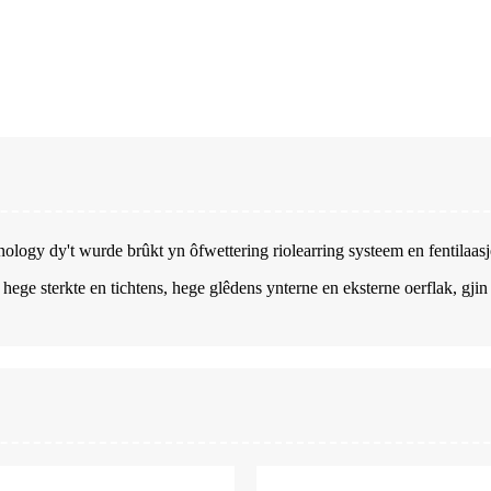
ology dy't wurde brûkt yn ôfwettering riolearring systeem en fentilaasje
. hege sterkte en tichtens, hege glêdens ynterne en eksterne oerflak, gji