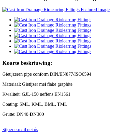
Koarte beskriuwing:
Gietijzeren pipe conform DIN/EN877/ISO6594
Materiaal: Gietijzer mei flake graphite
Kwaliteit: GJL-150 neffens EN1561
Coating: SML, KML, BML, TML
Grutte: DN40-DN300
Stjoer e-mail nei ús