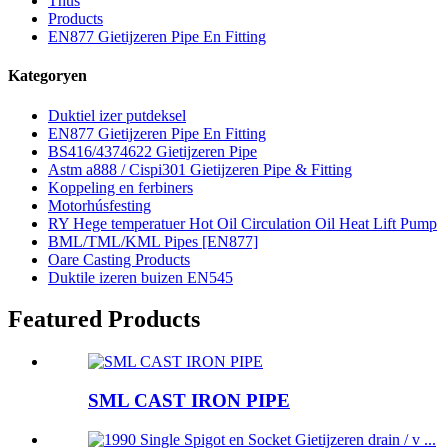
Thús
Products
EN877 Gietijzeren Pipe En Fitting
Kategoryen
Duktiel izer putdeksel
EN877 Gietijzeren Pipe En Fitting
BS416/4374622 Gietijzeren Pipe
Astm a888 / Cispi301 Gietijzeren Pipe & Fitting
Koppeling en ferbiners
Motorhúsfesting
RY Hege temperatuer Hot Oil Circulation Oil Heat Lift Pump
BML/TML/KML Pipes [EN877]
Oare Casting Products
Duktile izeren buizen EN545
Featured Products
SML CAST IRON PIPE