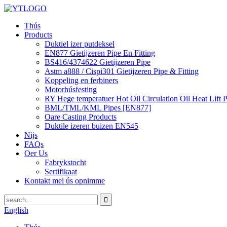
Thús
Products
Duktiel izer putdeksel
EN877 Gietijzeren Pipe En Fitting
BS416/4374622 Gietijzeren Pipe
Astm a888 / Cispi301 Gietijzeren Pipe & Fitting
Koppeling en ferbiners
Motorhúsfesting
RY Hege temperatuer Hot Oil Circulation Oil Heat Lift
BML/TML/KML Pipes [EN877]
Oare Casting Products
Duktile izeren buizen EN545
Nijs
FAQs
Oer Us
Fabrykstocht
Sertifikaat
Kontakt mei ús opnimme
English